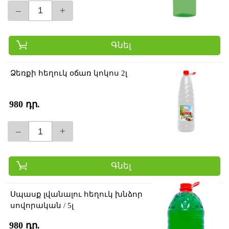
–
+
Գնել
Ձեռքի հեղուկ օճառ կոկոս 2լ
980 դր.
–
+
Գնել
Սպասք լվանալու հեղուկ խնձոր
սովորական / 5լ
980 դր.