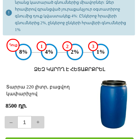
նրանց կատարած գնումներից միավորներ: Ձեր
հրավերով գրանցված յուրաքանչյուր օգտատիրոջ
գնումից դուք կվաստակեք 4%: Ընկերոջ հրավերի
գնումներից 2%, ընկերոջ ընկերի հրավերի գնումներից
1%
Դուք
1
2
3
8%
4%
2%
1%
ՁԵԶ ԿԱՐՈՂ Է ՀԵՏԱՔՐՔՐԵԼ
Տարրա 220 լիտր, բացվող
կափարիչով
8500 դր.
–
+