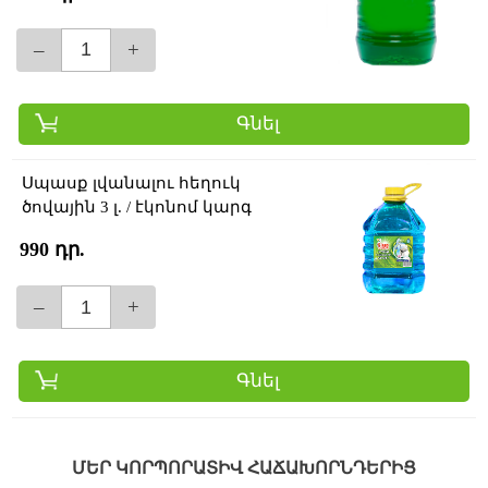
–
+
Գնել
Սպասք լվանալու հեղուկ
ծովային 3 լ. / էկոնոմ կարգ
990 դր.
–
+
Գնել
ՄԵՐ ԿՈՐՊՈՐԱՏԻՎ ՀԱՃԱԽՈՐՆԴԵՐԻՑ