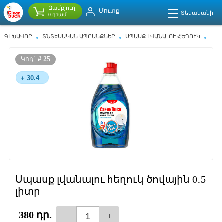
Զամբյուղ
Մուտք
Տեսականի
0 դրամ
ԳԼԽԱՎՈՐ
ՏՆՏԵՍԱԿԱՆ ԱՊՐԱՆՔՆԵՐ
ՍՊԱՍՔ ԼՎԱՆԱԼՈՒ ՀԵՂՈՒԿ
ՍՊԱՍՔ ԼՎԱՆԱԼՈՒ ՀԵՂՈՒԿ ԾՈՎԱՅԻՆ 0․5 ԼԻՏՐ
Կոդ՝
# 25
+ 30.4
Սպասք լվանալու հեղուկ ծովային 0․5
լիտր
380 դր.
–
+