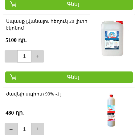
Գնել
Սպասք լվանալու հեղուկ 20 լիտր
էկոնոմ
5100 դր.
–
+
Գնել
ժավելի սպիրտ 99% -1լ
480 դր.
–
+