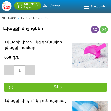
Զամբյուղ
Մուտք
Տեսականի
0 դրամ
ԳԼԽԱՎՈՐ
ԼՎԱՑՔԻ ՄԻՋՈՑՆԵՐ
Լվացքի միջոցներ
Լվացքի փոշի 1 կգ գունավոր
լվացքի համար
650 դր.
–
+
Գնել
Լվացքի փոշի 1 կգ ունիվերսալ