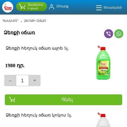
Զամբյուղ
Մուտք
Տեսականի
0 դրամ
ԳԼԽԱՎՈՐ
ՁԵՌՔԻ ՕՃԱՌ
Ձեռքի օճառ
Ձեռքի հեղուկ օճառ ալոե 5լ․
1980 դր.
–
+
Գնել
Ձեռքի հեղուկ օճառ կոկոս 5լ․