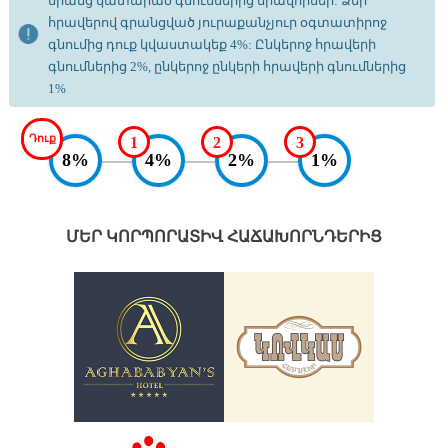
նրանց կատարած գնումներից միավորներ: Ձեր
հրավերով գրանցված յուրաքանչյուր օգտատիրոջ
գնումից դուք կվաստակեք 4%: Ընկերոջ հրավերի
գնումներից 2%, ընկերոջ ընկերի հրավերի գնումներից
1%
Դուք
1
2
3
8%
4%
2%
1%
ՄԵՐ ԿՈՐՊՈՐԱՏԻՎ ՀԱՃԱԽՈՐՆԴԵՐԻՑ