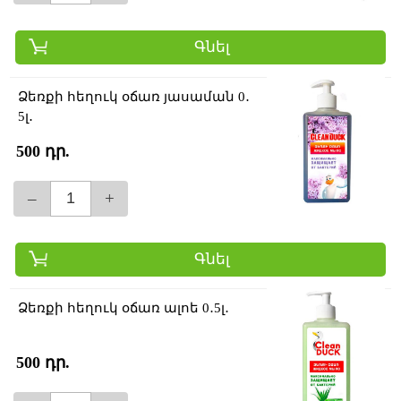
Գնել
Ձեռքի հեղուկ օճառ յասաման 0․
5լ․
500 դր.
–
+
Գնել
Ձեռքի հեղուկ օճառ ալոե 0․5լ․
500 դր.