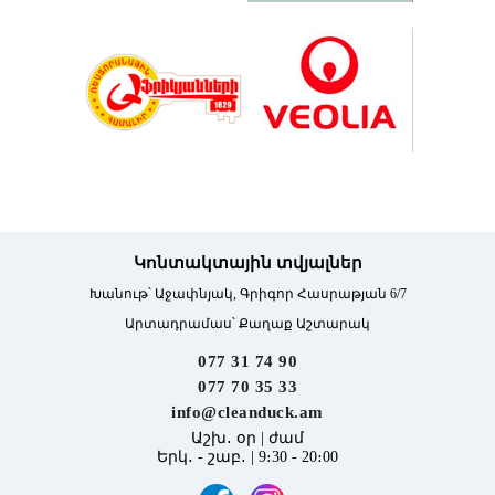
Կոնտակտային տվյալներ
Խանութ՝ Աջափնյակ, Գրիգոր Հասրաթյան 6/7
Արտադրամաս՝ Քաղաք Աշտարակ
077 31 74 90
077 70 35 33
info@cleanduck.am
Աշխ․ օր | ժամ
Երկ․ - շաբ․ | 9։30 - 20։00