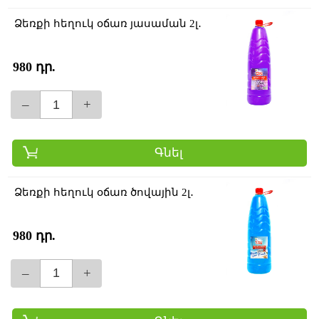
Ձեռքի հեղուկ օճառ յասաման 2լ․
980 դր.
–
+
Գնել
Ձեռքի հեղուկ օճառ ծովային 2լ․
980 դր.
–
+